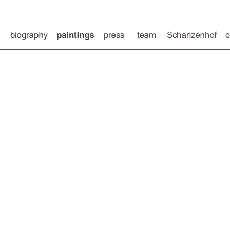
e
Biografie
Bilder
Presse
Team
Schanzenhof
K